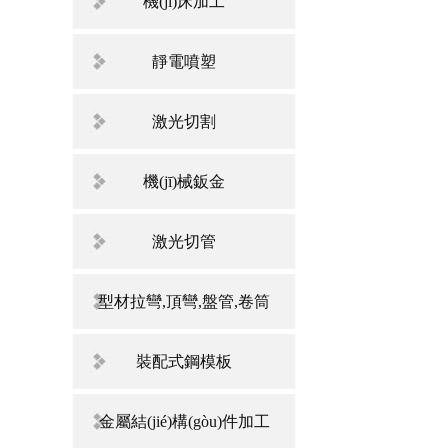
機(jī)床加工
靜電噴塑
激光切割
機(jī)械鈑金
激光切管
型材拉彎,頂彎,盤管,卷筒
裝配式鋼模板
金屬結(jié)構(gòu)件加工