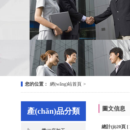
您的位置：
網(wǎng)站首頁
>
圖文信息
產(chǎn)品分類
總計(jì)20頁 [