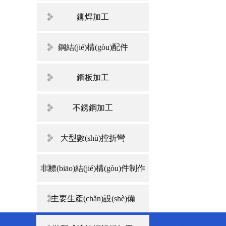
鉚焊加工
鋼結(jié)構(gòu)配件
鋼板加工
不銹鋼加工
大型數(shù)控折彎
非標(biāo)結(jié)構(gòu)件制作
主要生產(chǎn)設(shè)備