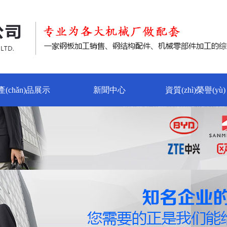
產(chǎn)品展示
新聞中心
資質(zhì)榮譽(yù)