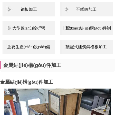
鋼板加工
不銹鋼加工
大型數(shù)控折彎
非標(biāo)結(jié)構(gòu)件制
作
主要生產(chǎn)設(shè)備
裝配式建筑鋼模板加工
金屬結(jié)構(gòu)件加工
金屬結(jié)構(gòu)件加工