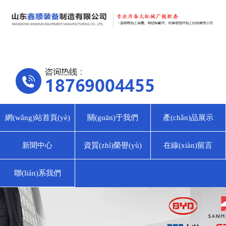
網(wǎng)站首頁(yè)
關(guān)于我們
產(chǎn)品展示
新聞中心
資質(zhì)榮譽(yù)
在線(xiàn)留言
聯(lián)系我們