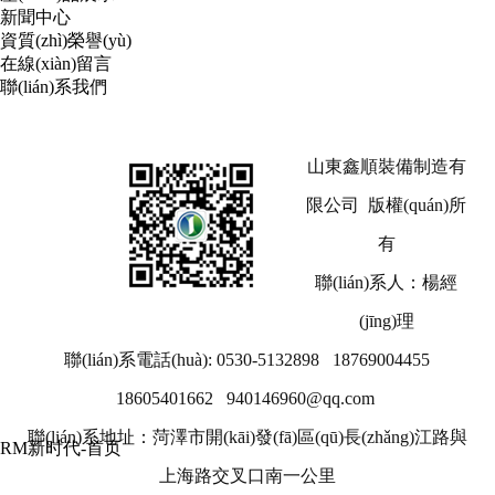
新聞中心
資質(zhì)榮譽(yù)
在線(xiàn)留言
聯(lián)系我們
山東鑫順裝備制造有
限公司 版權(quán)所
有
聯(lián)系人：楊經
(jīng)理
聯(lián)系電話(huà): 0530-5132898 18769004455
18605401662 940146960@qq.com
聯(lián)系地址：菏澤市開(kāi)發(fā)區(qū)長(zhǎng)江路與
RM新时代-首页
上海路交叉口南一公里