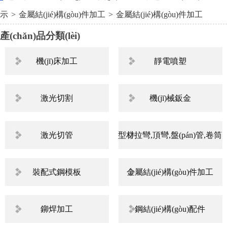
示
>
金屬結(jié)構(gòu)件加工
>
金屬結(jié)構(gòu)件加工
產(chǎn)品分類(lèi)
機(jī)床加工
靜電噴塑
激光切割
機(jī)械鈑金
激光切管
型材拉彎,頂彎,盤(pán)管,卷筒
裝配式鋼模板
金屬結(jié)構(gòu)件加工
鉚焊加工
鋼結(jié)構(gòu)配件