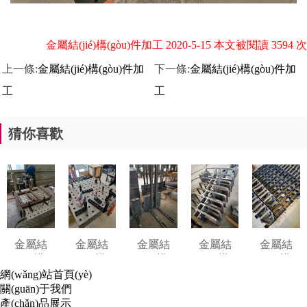
金屬結(jié)構(gòu)件加工 2020-5-15 本文被閱讀 3594 次
上一條:
金屬結(jié)構(gòu)件加
下一條:
金屬結(jié)構(gòu)件加
工
工
猜你喜歡
金屬結
金屬結
金屬結
金屬結
金屬結
(jié)構
(jié)構
(jié)構
(jié)構
(jié)構
(gòu)件加
(gòu)件加
(gòu)件加
(gòu)件加
(gòu)件加
網(wǎng)站首頁(yè)
工
工
工
工
工
關(guān)于我們
產(chǎn)品展示