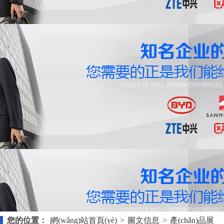
您的位置：
網(wǎng)站首頁(yè)
>
圖文信息
>
產(chǎn)品展