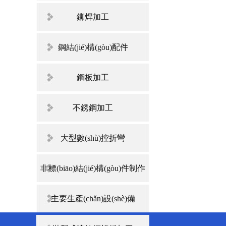
鉚焊加工
鋼結(jié)構(gòu)配件
鋼板加工
不銹鋼加工
大型數(shù)控折彎
非標(biāo)結(jié)構(gòu)件制作
主要生產(chǎn)設(shè)備