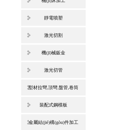
機(jī)床加工
靜電噴塑
激光切割
機(jī)械鈑金
激光切管
型材拉彎,頂彎,盤管,卷筒
裝配式鋼模板
金屬結(jié)構(gòu)件加工